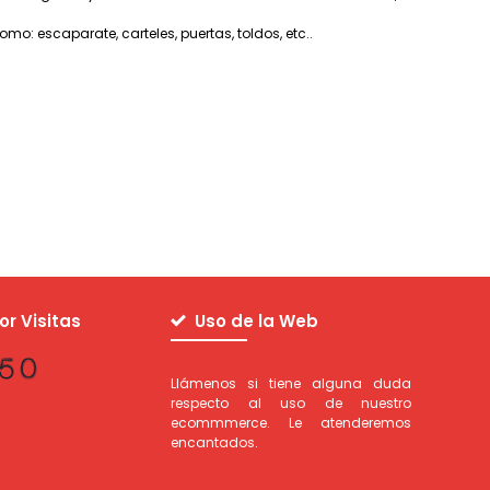
o: escaparate, carteles, puertas, toldos, etc..
r Visitas
Uso de la Web
Llámenos si tiene alguna duda
respecto al uso de nuestro
ecommmerce. Le atenderemos
encantados.