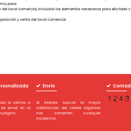
omo, para:
l local comercial, incluidos los elementos necesarios para ello tales com
posición y venta del local comercial.
rsonalizada
Envío
Contado
duda le vamos a
Al intentar buscar la mayor
 de email en la
satisfacción del cliente rogamos
de página
nos comenten cualquier
incidencia.