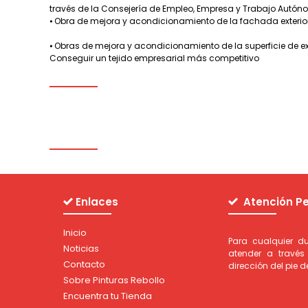
través de la Consejería de Empleo, Empresa y Trabajo Autón
⦁
Obra de mejora y acondicionamiento de la fachada exterior de
⦁
Obras de mejora y acondicionamiento de la superficie de ex
Conseguir un tejido empresarial más competitivo
Enlaces
Atención Pe
Inicio
Para cualquier 
Noticias
atender a través
Contacto
dirección del pie 
Sobre Pinturas Rebollo
Encuentra tu Tienda