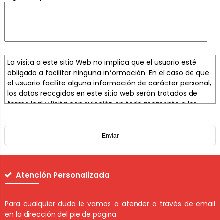
La visita a este sitio Web no implica que el usuario esté
obligado a facilitar ninguna información. En el caso de que
el usuario facilite alguna información de carácter personal,
los datos recogidos en este sitio web serán tratados de
forma leal y lícita con sujeción en todo momento a los
principios y derechos recogidos en la Ley Orgánica 15/1999,
de 13 de diciembre, de Protección de Datos de Carácter
Personal (LOPD), y demás normativa de desarrollo.
Información a los usuarios
Atención Personalizada
- Apartado "Nuevo Cliente"
De acuerdo a la Ley Orgánica 15/1999 de 13 de Diciembre,
Para cualquier duda le vamos a atender a través de email
de Protección de Datos de Carácter Personal (LOPD), le
en la dirección del pie de página
informamos que mediante la cumplimentación de los